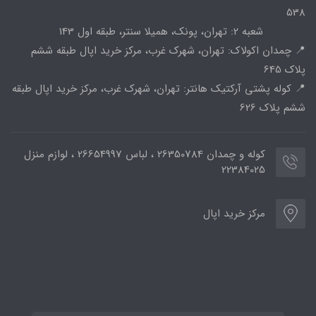
538
شعبه 2: تهران، پونک، همیلا سنتر، طبقه اول 143
📍 چمدان اکولاک: تهران، شهرک غرب، مرکز خرید اپال طبقه ششم
پلاک 645
📍 کوله پشتی آرکتیک هانتر: تهران، شهرک غرب، مرکز خرید اپال طبقه
ششم پلاک 626
کوله و چمدان 26350784 ، لباس 26654997 ، لوازم منزل
22384025
مرکز خرید اپال