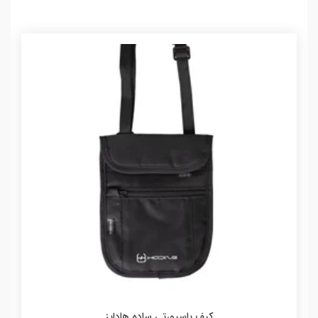
کیف پاسپورتی ساده هادایز