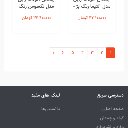
مدل آلتیما رنگ بژ -
مدل نکسوس رنگ
سایز بزرگ
مشکی - سایز بزرگ
32,900,000 تومان
33,900,000 تومان
»
6
5
4
3
2
1
دسترسی سریع
لینک های مفید
صفحه اصلی
دانستنی‌ها
کوله و چمدان
خانه و آشپزخانه