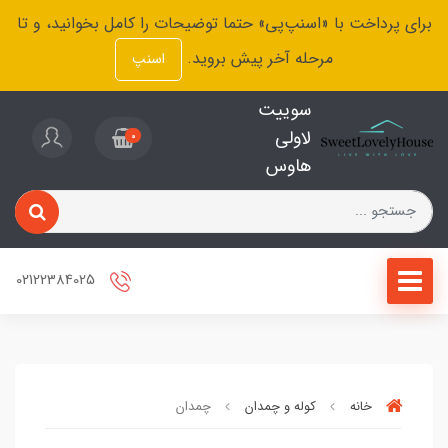
برای پرداخت با «اسنپ‌پی» حتما توضیحات را کامل بخوانید، و تا
مرحله آخر پیش بروید.
اسنپ
سوییت
لاولی
0
هاوس
02122384025
خانه
کوله و چمدان
چمدان