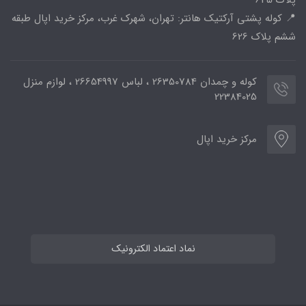
پلاک 645
📍 کوله پشتی آرکتیک هانتر: تهران، شهرک غرب، مرکز خرید اپال طبقه
ششم پلاک 626
کوله و چمدان 26350784 ، لباس 26654997 ، لوازم منزل
22384025
مرکز خرید اپال
نماد اعتماد الکترونیک