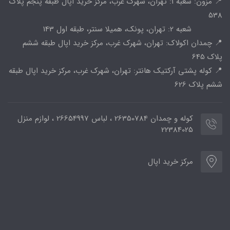
📍 مزون: شعبه 1: تهران، شهرک غرب، مرکز خرید اپال طبقه پنجم پلاک
538
شعبه 2: تهران، پونک، همیلا سنتر، طبقه اول 143
📍 چمدان اکولاک: تهران، شهرک غرب، مرکز خرید اپال طبقه ششم
پلاک 645
📍 کوله پشتی آرکتیک هانتر: تهران، شهرک غرب، مرکز خرید اپال طبقه
ششم پلاک 626
کوله و چمدان 26350784 ، لباس 26654997 ، لوازم منزل
22384025
مرکز خرید اپال