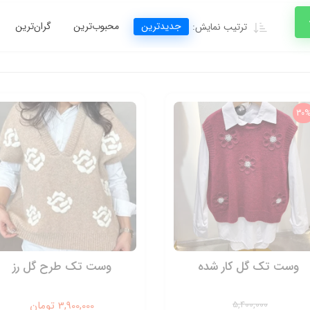
جدیدترین
محبوب‌ترین
گران‌ترین
ترتیب نمایش:
30
وست تک گل کار شده
وست تک طرح گل رز
5,400,000
3,900,000 تومان