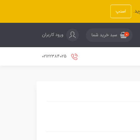
ید.
اسنپ
ورود کاربران
سبد خرید شما
0
02122384025