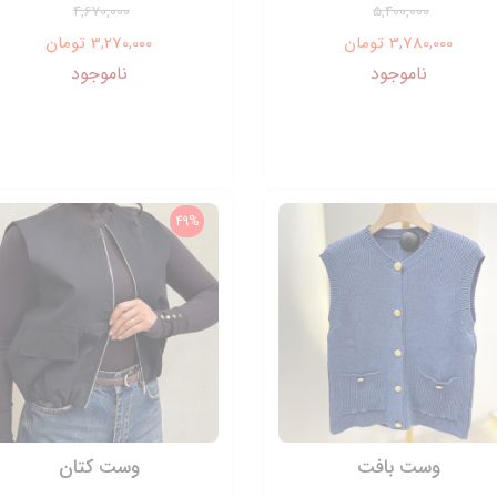
4,670,000
5,400,000
3,780,000 تومان
3,270,000 تومان
ناموجود
ناموجود
49%
وست بافت
وست کتان