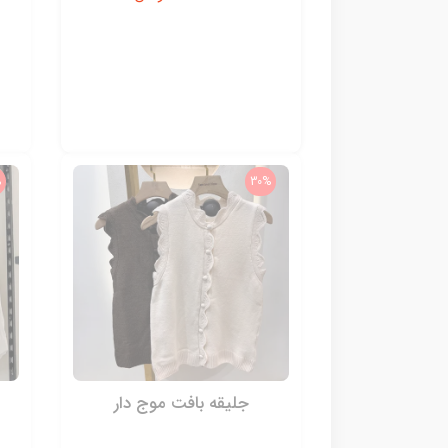
%
30%
جلیقه بافت موج دار