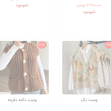
3,780,000 تومان
ناموجود
ناموجود
30%
30
وست تک
وست دکمه دفرمه