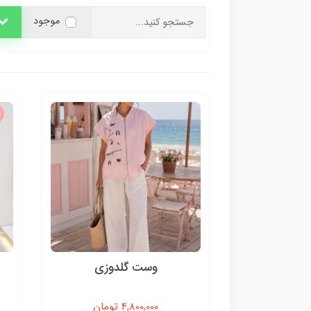
موجود
%
وست گلدوزی
4,800,000 تومان