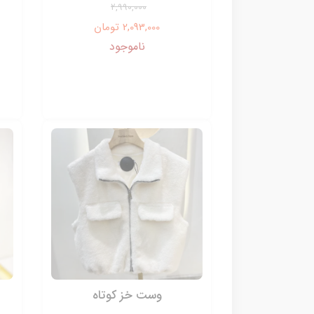
2,990,000
2,093,000 تومان
ناموجود
وست خز کوتاه