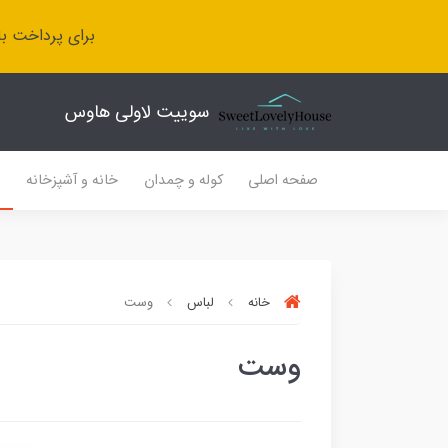
برای پرداخت با
سوییت لاولی هاوس
صفحه اصلی
کوله و چمدان
خانه و آشپزخانه
ل
خانه
لباس
وست
وست