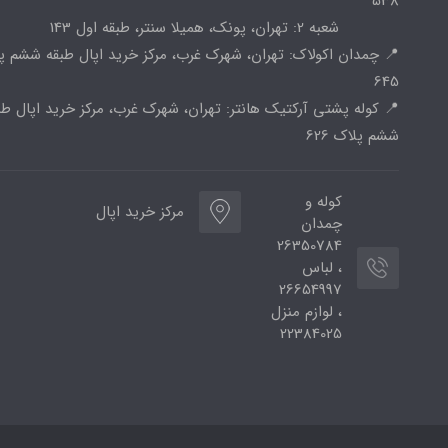
538
شعبه 2: تهران، پونک، همیلا سنتر، طبقه اول 143
📍 چمدان اکولاک: تهران، شهرک غرب، مرکز خرید اپال طبقه ششم پ
645
📍 کوله پشتی آرکتیک هانتر: تهران، شهرک غرب، مرکز خرید اپال طب
ششم پلاک 626
کوله و
مرکز خرید اپال
چمدان
26350784
، لباس
26654997
، لوازم منزل
22384025