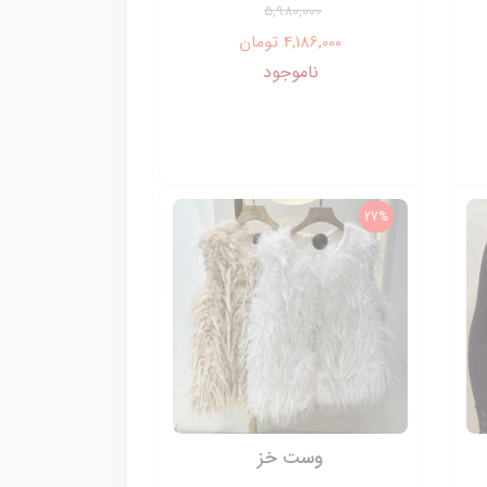
5,980,000
4,186,000 تومان
ناموجود
27%
وست خز