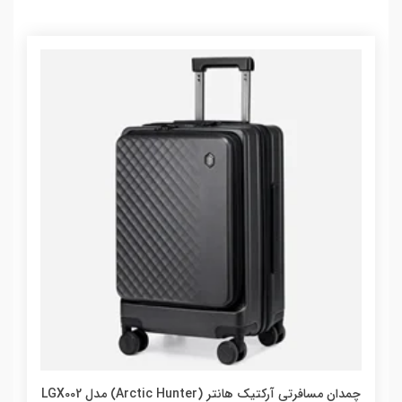
چمدان مسافرتی آرکتیک هانتر (Arctic Hunter) مدل LGX002