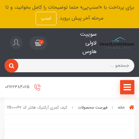
برای پرداخت با «اسنپ‌پی» حتما توضیحات را کامل بخوانید، و تا
مرحله آخر پیش بروید.
اسنپ
سوییت
لاولی
0
هاوس
02122384025
خانه
فهرست محصولات
کیف کمری آرکتیک هانتر کد YB00047