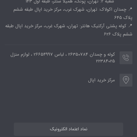
شعبه 2: تهران، پونک، همیلا سنتر، طبقه اول 143
📍 چمدان اکولاک: تهران، شهرک غرب، مرکز خرید اپال طبقه ششم
پلاک 645
📍 کوله پشتی آرکتیک هانتر: تهران، شهرک غرب، مرکز خرید اپال طبقه
ششم پلاک 626
کوله و چمدان 26350784 ، لباس 26654997 ، لوازم منزل
22384025
مرکز خرید اپال
نماد اعتماد الکترونیک