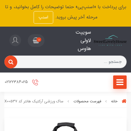
برای پرداخت با «اسنپ‌پی» حتما توضیحات را کامل بخوانید، و تا
مرحله آخر پیش بروید.
اسنپ
سوییت
لاولی
0
هاوس
02122384025
خانه
فهرست محصولات
ساک ورزشی آرکتیک هانتر کد LX00537