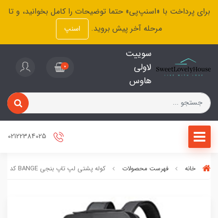
برای پرداخت با «اسنپ‌پی» حتما توضیحات را کامل بخوانید، و تا
مرحله آخر پیش بروید.
اسنپ
سوییت
لاولی
0
هاوس
02122384025
خانه
فهرست محصولات
کوله پشتی لپ تاپ بنجی BANGE کد 22201