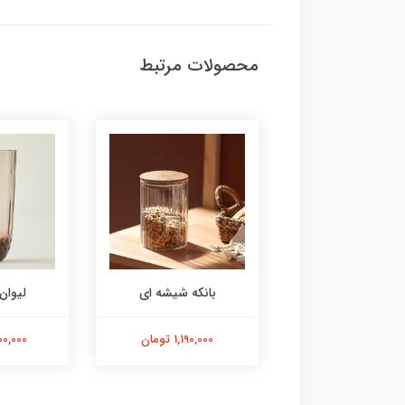
محصولات مرتبط
وان آبی ۶عددی
بانکه شیشه ای
لیوان
6,600,00 تومان
1,190,000 تومان
7,800,000