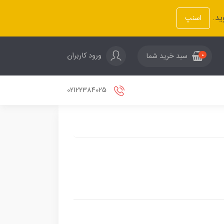
ید.
اسنپ
ورود کاربران
سبد خرید شما
0
02122384025