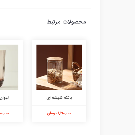
محصولات مرتبط
وان آبی ۶عددی
بانکه شیشه ای
لیوان
6,600,00 تومان
1,190,000 تومان
7,800,000