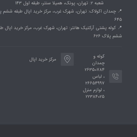
شعبه 2: تهران، پونک، همیلا سنتر، طبقه اول 143
📍 چمدان اکولاک: تهران، شهرک غرب، مرکز خرید اپال طبقه ششم پ
645
📍 کوله پشتی آرکتیک هانتر: تهران، شهرک غرب، مرکز خرید اپال طب
ششم پلاک 626
کوله و
مرکز خرید اپال
چمدان
26350784
، لباس
26654997
، لوازم منزل
22384025