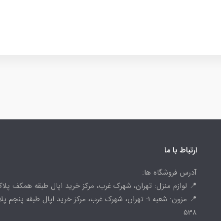
ارتباط با ما
آدرس فروشگاه ها:
📍 لوازم منزل: تهران، شهرک غرب، مرکز خرید اپال طبقه همکف پلاک 
📍 مزون: شعبه 1: تهران، شهرک غرب، مرکز خرید اپال طبقه پنجم پ
538