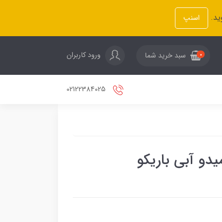
ید.
اسنپ
ورود کاربران
سبد خرید شما
0
02122384025
دو آبی باریکو