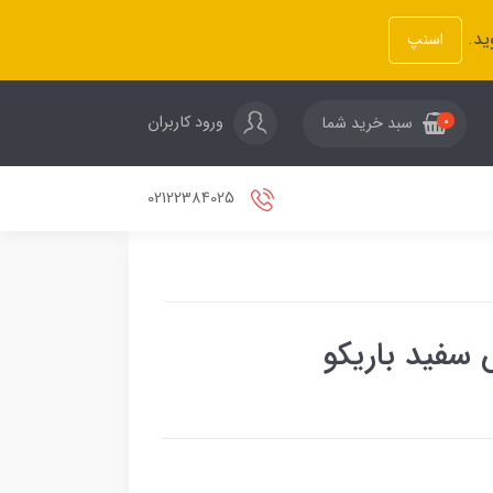
ید.
اسنپ
ورود کاربران
سبد خرید شما
0
02122384025
سفید باریکو