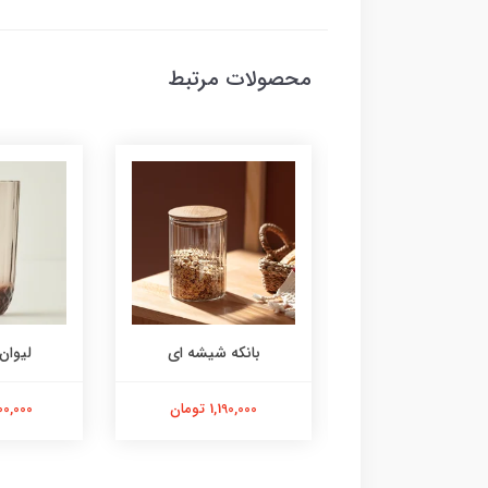
محصولات مرتبط
وان آبی ۶عددی
بانکه شیشه ای
لیوان
6,600,00 تومان
1,190,000 تومان
7,800,000