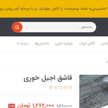
 «اسنپ‌پی» حتما توضیحات را کامل بخوانید، و تا مرحله آخر پیش برو
باس
کالای خواب
فرشینه چاپی
دانستنی‌ها
درباره ما
ی
قاشق اجیل خوری
1,272,000
تومان
1,590,000
20%