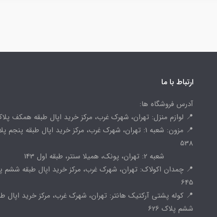
ارتباط با ما
آدرس فروشگاه ها:
📍 لوازم منزل: تهران، شهرک غرب، مرکز خرید اپال طبقه همکف پلاک 
📍 مزون: شعبه 1: تهران، شهرک غرب، مرکز خرید اپال طبقه پنجم پ
538
شعبه 2: تهران، پونک، همیلا سنتر، طبقه اول 143
📍 چمدان اکولاک: تهران، شهرک غرب، مرکز خرید اپال طبقه ششم پ
645
📍 کوله پشتی آرکتیک هانتر: تهران، شهرک غرب، مرکز خرید اپال طب
ششم پلاک 626