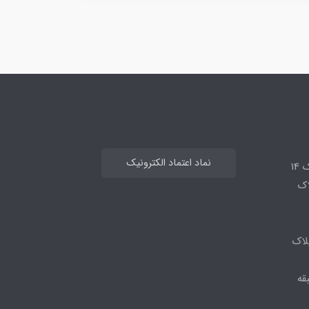
نماد اعتماد الکترونیک
14
لاک
لاک
قه