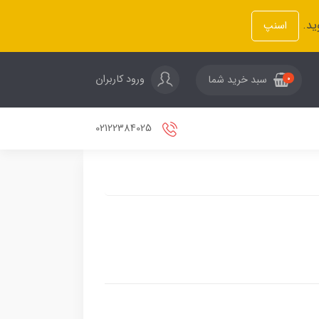
ید.
اسنپ
ورود کاربران
سبد خرید شما
0
02122384025