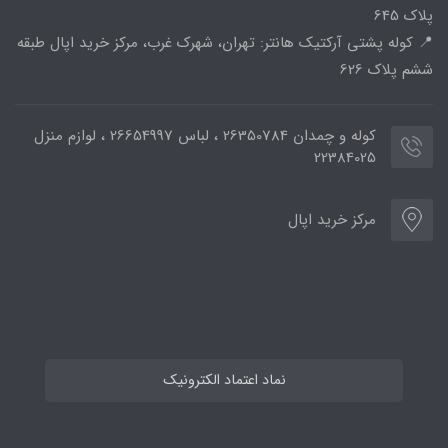
پلاک 645
📍 کوله پشتی آرکتیک هانتر: تهران، شهرک غرب، مرکز خرید اپال طبقه
ششم پلاک 626
کوله و چمدان 26350784 ، لباس 26654997 ، لوازم منزل
22384025
مرکز خرید اپال
نماد اعتماد الکترونیک