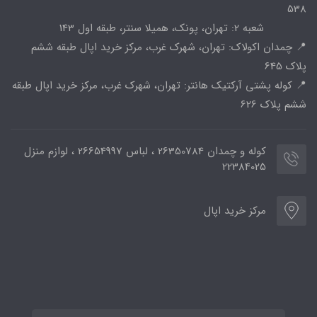
538
شعبه 2: تهران، پونک، همیلا سنتر، طبقه اول 143
📍 چمدان اکولاک: تهران، شهرک غرب، مرکز خرید اپال طبقه ششم
پلاک 645
📍 کوله پشتی آرکتیک هانتر: تهران، شهرک غرب، مرکز خرید اپال طبقه
ششم پلاک 626
کوله و چمدان 26350784 ، لباس 26654997 ، لوازم منزل
22384025
مرکز خرید اپال