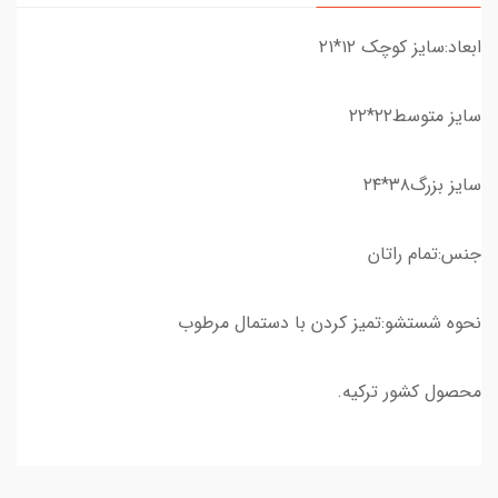
ابعاد:سایز کوچک ۱۲*۲۱
سایز متوسط۲۲*۲۲
سایز بزرگ۳۸*۲۴
جنس:تمام راتان
نحوه شستشو:تمیز کردن با دستمال مرطوب
محصول کشور ترکیه.