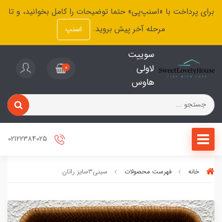
برای پرداخت با «اسنپ‌پی» حتما توضیحات را کامل بخوانید، و تا
مرحله آخر پیش بروید.
اسنپ
سوییت
لاولی
0
هاوس
02122384025
خانه
فهرست محصولات
سینی۳سایز راتان