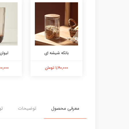
وان آبی ۶عددی
بانکه شیشه ای
لیوان
6,600,00 تومان
1,190,000 تومان
7,800,000
معرفی محصول
توضیحات
تو