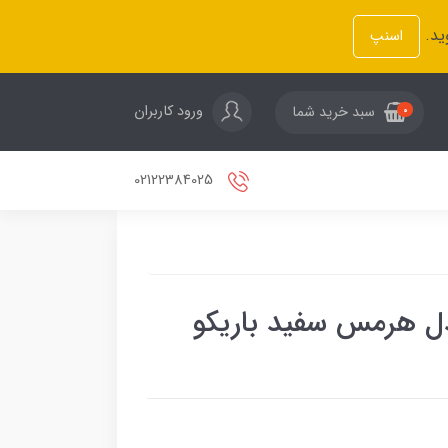
ید.
اسنپ
ورود کاربران
سبد خرید شما
0
02122384025