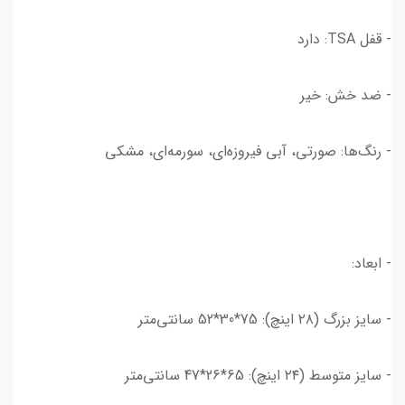
- قفل TSA: دارد
- ضد خش: خیر
- رنگ‌ها: صورتی، آبی فیروزه‌ای، سورمه‌ای، مشکی
- ابعاد:
- سایز بزرگ (۲۸ اینچ): 75*30*52 سانتی‌متر
- سایز متوسط (۲۴ اینچ): 65*26*47 سانتی‌متر