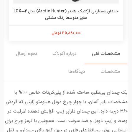
چمدان مسافرتی آرکتیک هانتر (Arctic Hunter) مدل LGX002
سایز متوسط رنگ مشکی
35,880,000 تومان
مشخصات فنی
درباره اکولاک
نحوه ارسال
مشخصات
دیدگاه‌ها
یک چمدان بی‌نظیر، ساخته شده از پلی‌کربنات خالص 100% با
مشخصات بایر آلمان، با چهار چرخ دوبل هینومتو ژاپنی که گردش
360 درجه دارد. این چمدان دارای زیپ افزایش دهنده ظرفیت در
وسط و زیپ دوبل و ضد سرقت است. همچنین با ترمز چرخ برای
ایستایی بهتر، محافظ‌های فلزی در چهار کنج بالای چمدان، و قفل