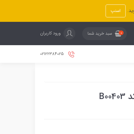
ید.
اسنپ
ورود کاربران
سبد خرید شما
0
02122384025
B0