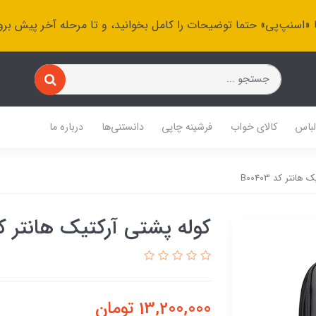
 «اسنپ‌پی» حتما توضیحات را کامل بخوانید، و تا مرحله آخر پیش برو
باس
کالای خواب
فرشینه چاپی
دانستنی‌ها
درباره ما
نتر کد B00403
کوله پشتی آرکتیک هانتر کد 0403
13,200,000
تومان