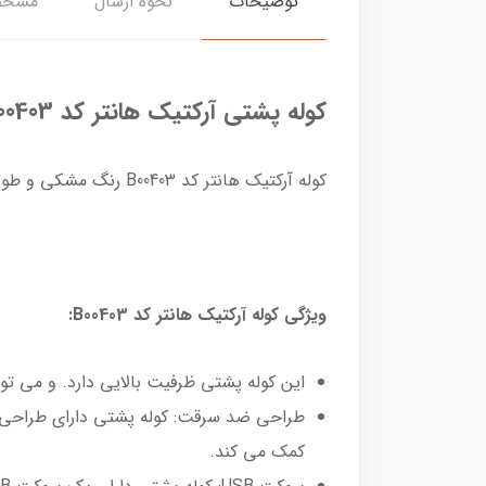
توضیحات
نحوه ارسال
مشخص
کوله پشتی آرکتیک هانتر کد B00403
کوله آرکتیک هانتر کد B00403 رنگ مشکی و طوسی و سورمه ای عرضه شده است.
ویژگی کوله آرکتیک هانتر کد B00403:
این کوله پشتی ظرفیت بالایی دارد. و می تواند یک لپ تاپ 15.6 اینچی را به همراه سایر وسایل مانند کتاب
طراحی ضد سرقت: کوله پشتی دارای طراحی
کمک می کند.