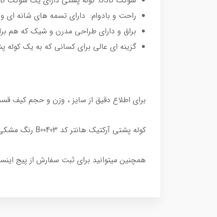
سوکت USB: کوله پشتی دارای یک سوکت USB داخلی است که به شما امکان می دهد گوشی یا سایر دستگاه های خود را در حین حرکت شارژ کنید.
راحت و بادوام: دارای تسمه های شانه ای 
براق و دارای طراحی مدرن و شیک که هم ب
گزینه ای عالی برای کسانی که به یک کوله پش
برای اطلاع دقیق از سایز ، وزن و حجم کیف ق
کوله‌ پشتی آرکتیک هانتر کد B00403 رنگ مشکی و طوسی و سورمه ای در فروشگاه اکولاک درحال عرضه میباشد.
همچنین میتوانید برای ثبت سفارش از پیج اینستاگ