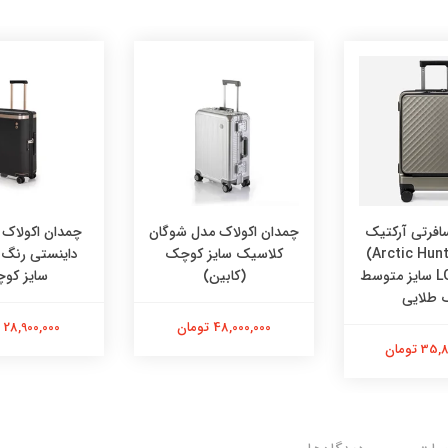
افرتی آرکتیک
چمدان اکولاک مدل شوگان
چمدان اکولاک 
هانتر (Arctic Hunter)
کلاسیک سایز کوچک
داینستی رنگ
مدل LGX002 سایز متوسط
(کابین)
سایز کو
 طلایی
48,000,000 تومان
28,900,000 تومان
 تومان