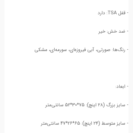
- قفل TSA: دارد
- ضد خش: خیر
- رنگ‌ها: صورتی، آبی فیروزه‌ای، سورمه‌ای، مشکی
- ابعاد:
- سایز بزرگ (۲۸ اینچ): 75*30*52 سانتی‌متر
- سایز متوسط (۲۴ اینچ): 65*26*47 سانتی‌متر