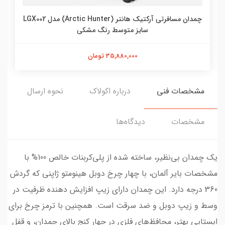
چمدان مسافرتی آرکتیک هانتر (Arctic Hunter) مدل LGX002
سایز متوسط رنگ مشکی
35,880,000 تومان
مشخصات فنی
درباره اکولاک
نحوه ارسال
مشخصات
دیدگاه‌ها
یک چمدان بی‌نظیر، ساخته شده از پلی‌کربنات خالص 100% با
مشخصات بایر آلمان، با چهار چرخ دوبل هینومتو ژاپنی که گردش
360 درجه دارد. این چمدان دارای زیپ افزایش دهنده ظرفیت در
وسط و زیپ دوبل و ضد سرقت است. همچنین با ترمز چرخ برای
ایستایی بهتر، محافظ‌های فلزی در چهار کنج بالای چمدان، و قفل