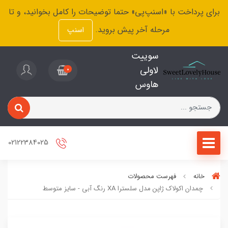
برای پرداخت با «اسنپ‌پی» حتما توضیحات را کامل بخوانید، و تا
مرحله آخر پیش بروید.
اسنپ
سوییت
لاولی
0
هاوس
02122384025
خانه
فهرست محصولات
چمدان اکولاک ژاپن مدل سلسترا XA رنگ آبی - سایز متوسط