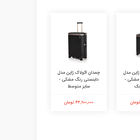
ژاپن مدل
چمدان اکولاک ژاپن مدل
چمدان اکولاک ژاپن
 مشکی -
داینستی رنگ مشکی -
سلسترا FA رنگ 
چک
سایز متوسط
سایز کوچک
43,900,000 تومان
41,900,000 تومان