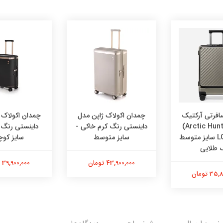
افرتی آرکتیک
چمدان اکولاک ژاپن مدل
چمدان اکولاک 
هانتر (Arctic Hunter)
داینستی رنگ کرم‌ خاکی -
داینستی رنگ
مدل LGX002 سایز متوسط
سایز متوسط
سایز کو
 طلایی
43,900,000 تومان
39,900,000 تومان
 تومان