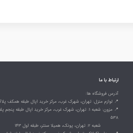
ارتباط با ما
آدرس فروشگاه ها:
📍 لوازم منزل: تهران، شهرک غرب، مرکز خرید اپال طبقه همکف پلاک 
📍 مزون: شعبه 1: تهران، شهرک غرب، مرکز خرید اپال طبقه پنجم پ
538
شعبه 2: تهران، پونک، همیلا سنتر، طبقه اول 143