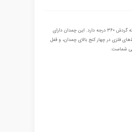
یک چمدان بی‌نظیر، ساخته شده از پلی‌کربنات خالص 100% با مشخصات بایر آلمان، با چهار چرخ دوبل هینومتو ژاپنی که گردش 360 درجه دارد. این چمدان دارای
ی فلزی در چهار کنج بالای چمدان، و قفل