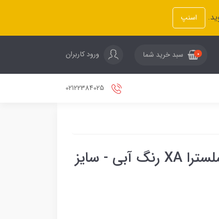
ید.
اسنپ
ورود کاربران
سبد خرید شما
0
02122384025
چمدان اکولاک ژاپن مدل سلسترا XA رنگ آبی - سایز