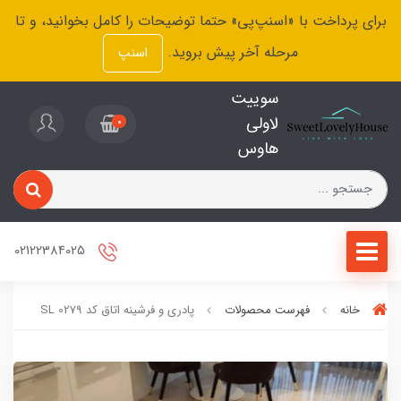
برای پرداخت با «اسنپ‌پی» حتما توضیحات را کامل بخوانید، و تا
مرحله آخر پیش بروید.
اسنپ
سوییت
لاولی
0
هاوس
02122384025
خانه
فهرست محصولات
پادری و فرشینه اتاق کد SL 0279