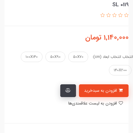
SL 0119
1,140,000
تومان
انتخاب انتخاب ابعاد (cm):
50X70
50X90
100X140
140X200
افزودن به سبدخرید
افزودن به لیست علاقمندی‌ها