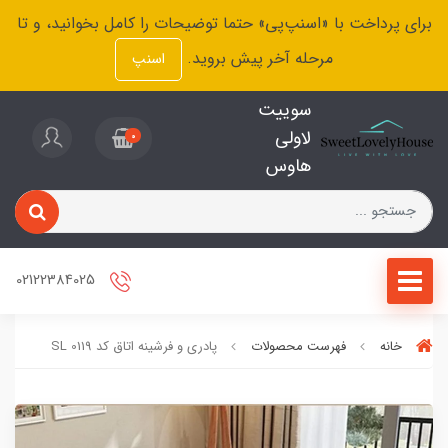
برای پرداخت با «اسنپ‌پی» حتما توضیحات را کامل بخوانید، و تا
مرحله آخر پیش بروید.
اسنپ
سوییت
لاولی
0
هاوس
02122384025
خانه
فهرست محصولات
پادری و فرشینه اتاق کد SL 0119