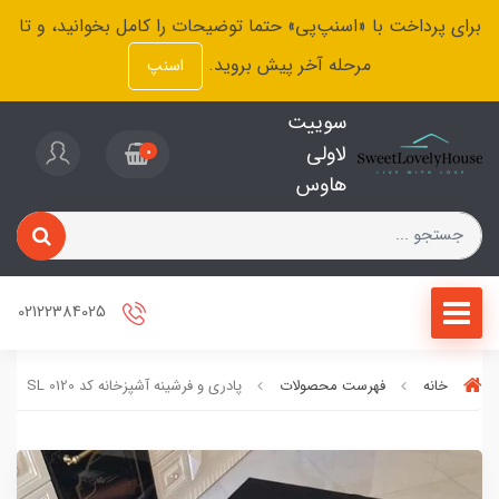
برای پرداخت با «اسنپ‌پی» حتما توضیحات را کامل بخوانید، و تا
مرحله آخر پیش بروید.
اسنپ
سوییت
لاولی
0
هاوس
02122384025
خانه
فهرست محصولات
پادری و فرشینه آشپزخانه کد SL 0120