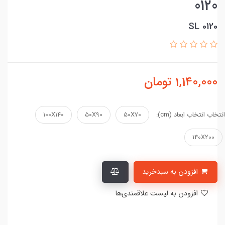
0120
SL 0120
1,140,000
تومان
انتخاب انتخاب ابعاد (cm):
50X70
50X90
100X140
140X200
افزودن به سبدخرید
افزودن به لیست علاقمندی‌ها