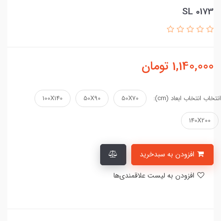
SL 0173
1,140,000
تومان
انتخاب انتخاب ابعاد (cm):
50X70
50X90
100X140
140X200
افزودن به سبدخرید
افزودن به لیست علاقمندی‌ها