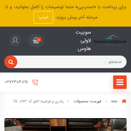
برای پرداخت با «اسنپ‌پی» حتما توضیحات را کامل بخوانید، و تا
مرحله آخر پیش بروید.
اسنپ
سوییت
لاولی
0
هاوس
02122384025
خانه
فهرست محصولات
پادری و فرشینه اتاق کد SL 0173