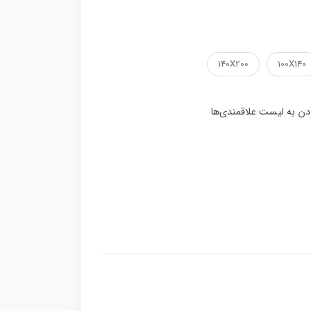
140X200
100X140