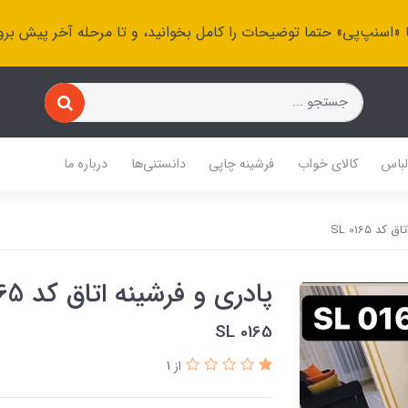
 «اسنپ‌پی» حتما توضیحات را کامل بخوانید، و تا مرحله آخر پیش برو
باس
کالای خواب
فرشینه چاپی
دانستنی‌ها
درباره ما
د SL 0165
پادری و فرشینه اتاق کد SL 0165
SL 0165
از 1