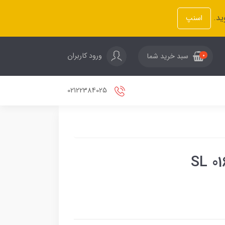
ید.
اسنپ
ورود کاربران
سبد خرید شما
0
02122384025