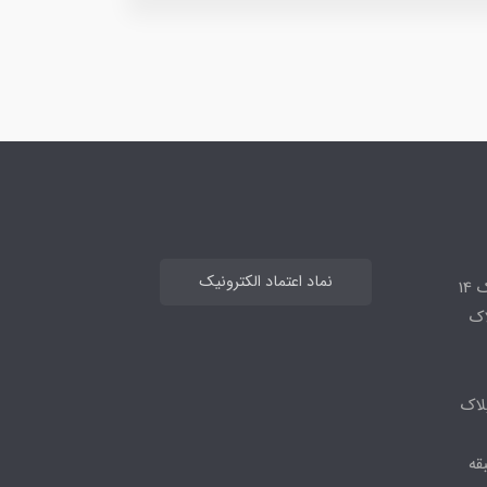
نماد اعتماد الکترونیک
14
لاک
لاک
قه