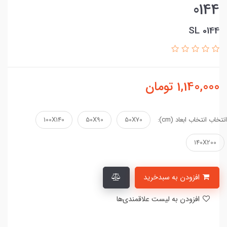
0144
SL 0144
1,140,000
تومان
انتخاب انتخاب ابعاد (cm):
50X70
50X90
100X140
140X200
افزودن به سبدخرید
افزودن به لیست علاقمندی‌ها