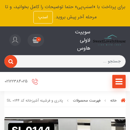
برای پرداخت با «اسنپ‌پی» حتما توضیحات را کامل بخوانید، و تا
مرحله آخر پیش بروید.
اسنپ
سوییت
لاولی
0
هاوس
02122384025
خانه
فهرست محصولات
پادری و فرشینه آشپزخانه کد SL 0144