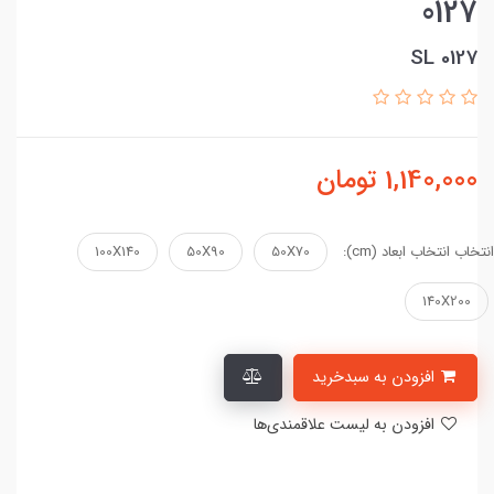
0127
SL 0127
1,140,000
تومان
انتخاب انتخاب ابعاد (cm):
50X70
50X90
100X140
140X200
افزودن به سبدخرید
افزودن به لیست علاقمندی‌ها