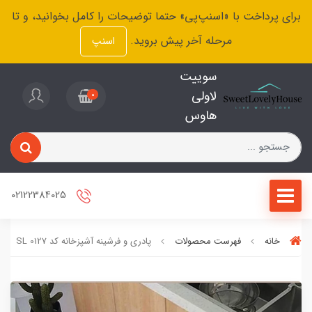
برای پرداخت با «اسنپ‌پی» حتما توضیحات را کامل بخوانید، و تا
مرحله آخر پیش بروید.
اسنپ
سوییت
لاولی
0
هاوس
02122384025
خانه
فهرست محصولات
پادری و فرشینه آشپزخانه کد SL 0127