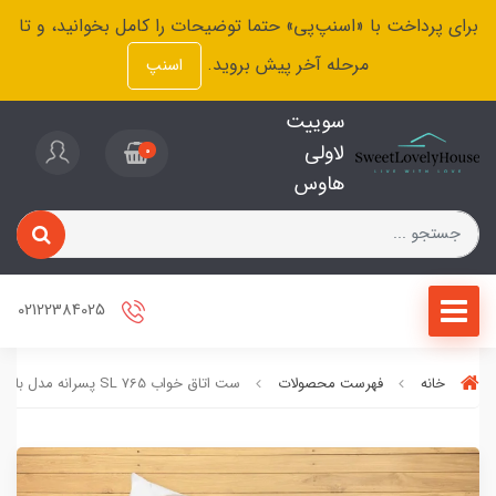
برای پرداخت با «اسنپ‌پی» حتما توضیحات را کامل بخوانید، و تا
مرحله آخر پیش بروید.
اسنپ
سوییت
لاولی
0
هاوس
02122384025
خانه
فهرست محصولات
ست اتاق خواب SL ۷65 پسرانه مدل بالون و حلزون