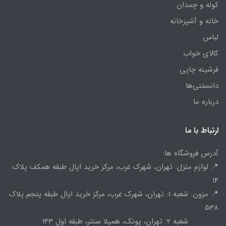
کوله و چمدان
خانه و آشپزخانه
لباس
کالای خواب
فرشینه چاپی
دانستنی‌ها
درباره ما
ارتباط با ما
آدرس فروشگاه ها:
📍 لوازم منزل: تهران، شهرک غرب، مرکز خرید اپال طبقه همکف پلاک
14
📍 مزون: شعبه 1: تهران، شهرک غرب، مرکز خرید اپال طبقه پنجم پلاک
538
شعبه 2: تهران، پونک، همیلا سنتر، طبقه اول 143