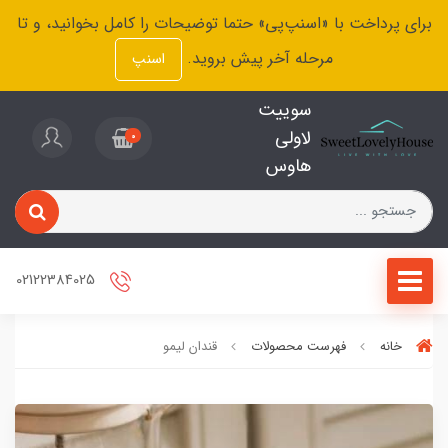
برای پرداخت با «اسنپ‌پی» حتما توضیحات را کامل بخوانید، و تا
مرحله آخر پیش بروید.
اسنپ
سوییت
لاولی
0
هاوس
02122384025
خانه
فهرست محصولات
قندان لیمو