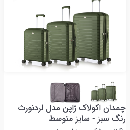
چمدان اکولاک ژاپن مدل لردنورث
رنگ سبز - سایز متوسط