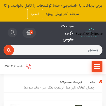
برای پرداخت با «اسنپ‌پی» حتما توضیحات را کامل بخوانید، و تا
مرحله آخر پیش بروید.
اسنپ
سوییت
لاولی
0
هاوس
02122384025
خانه
فهرست محصولات
چمدان اکولاک ژاپن مدل لردنورث رنگ سبز - سایز متوسط