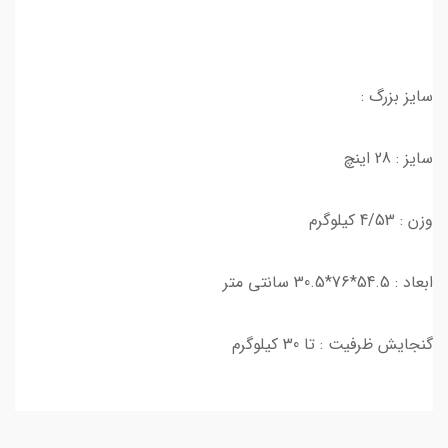
سایز بزرگ :
سایز : 28 اینچ
وزن : 4/53 کیلوگرم
ابعاد : 54.5*76*30.5 سانتی متر
گنجایش ظرفیت : تا 30 کیلوگرم