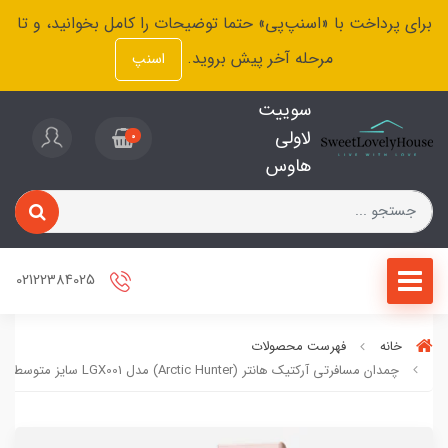
برای پرداخت با «اسنپ‌پی» حتما توضیحات را کامل بخوانید، و تا
مرحله آخر پیش بروید.
اسنپ
سوییت
لاولی
0
هاوس
02122384025
خانه
فهرست محصولات
چمدان مسافرتی آرکتیک هانتر (Arctic Hunter) مدل LGX001 سایز متوسط رنگ رزگلد