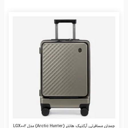
چمدان مسافرتی آرکتیک هانتر (Arctic Hunter) مدل LGX002