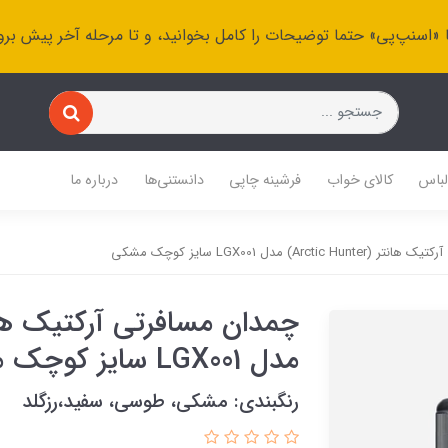
 «اسنپ‌پی» حتما توضیحات را کامل بخوانید، و تا مرحله آخر پیش برو
باس
کالای خواب
فرشینه چاپی
دانستنی‌ها
درباره ما
Arctic) مدل LGX001 سایز کوچک مشکی
مدل LGX001 سایز کوچک مشکی
رنگبندی: مشکی، طوسی، سفید،رزگلد