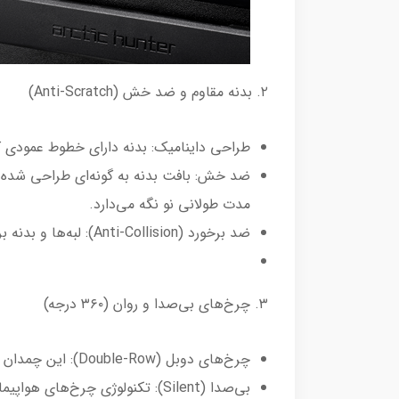
۲. بدنه مقاوم و ضد خش (Anti-Scratch)
طراحی داینامیک: بدنه دارای خطوط عمودی ک
ضد خش: بافت بدنه به گونه‌ای طراحی شده ک
مدت طولانی نو نگه می‌دارد.
ضد برخورد (Anti-Collision): لبه‌ها و بدنه برای تحمل ضربات احتمالی در هنگام بارگیری تقویت شده‌اند.
۳. چرخ‌های بی‌صدا و روان (۳۶۰ درجه)
چرخ‌های دوبل (Double-Row): این چمدان دارای ۸ چرخ (۴ جفت چرخ دوبل) از جنس TPE است.
بی‌صدا (Silent): تکنولوژی چرخ‌های هواپیمایی باعث می‌شود حرکت چمدان روی سطوح مختلف بسیار نرم و بدون صدا باشد.