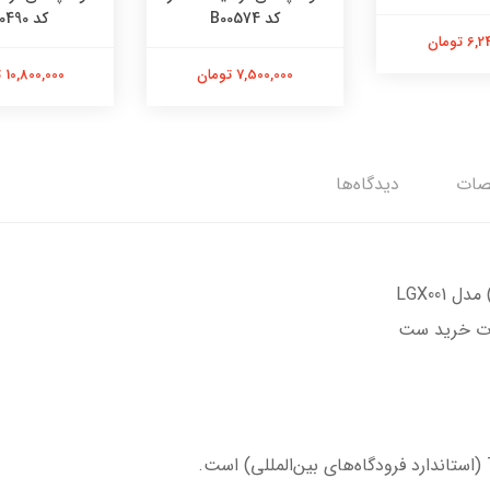
کد B00574
کد B00490
 تومان
7,500,000 تومان
10,800,000 تومان
ات
دیدگاه‌ها
رت خرید ست