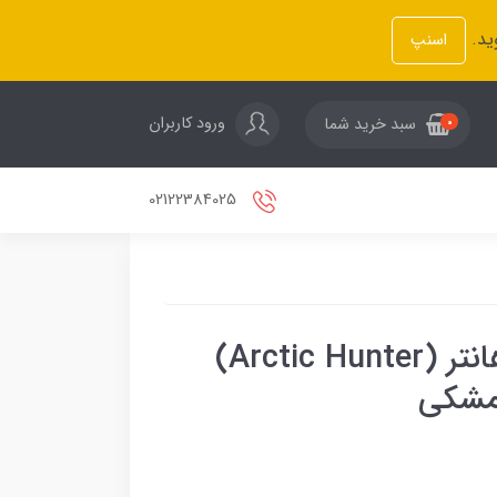
ید.
اسنپ
ورود کاربران
سبد خرید شما
0
02122384025
چمدان مسافرتی آرکتیک هانتر (Arctic Hunter)