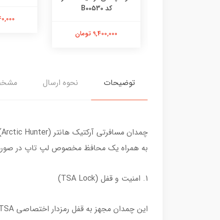
کد B00478
کد B00530
6,240,000
7,700,00 تومان
9,400,000 تومان
توضیحات
نحوه ارسال
مشخص
چمدان مسافرتی آرکتیک هانتر (Arctic Hunter) مدل LGX001
به همراه یک محافظ مخصوص لپ تاپ در صو
1. امنیت و قفل (TSA Lock)
این چمدان مجهز به قفل رمزدار اختصاصی TSA (استاندارد فرودگاه‌های بین‌المللی) است.