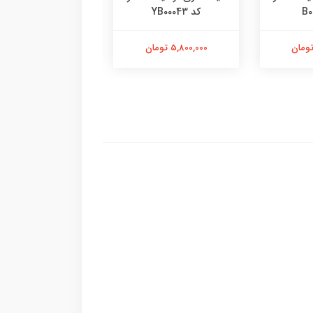
کد YB00043
کد B00562
5,800,000 تومان
12,600,000 تومان