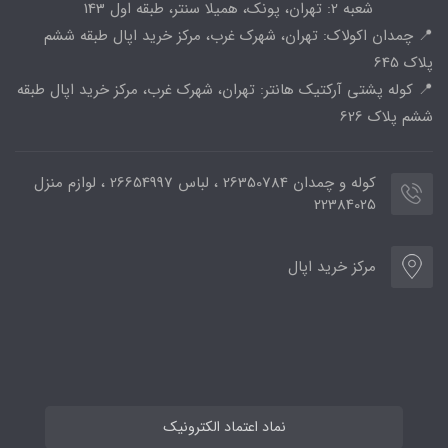
شعبه 2: تهران، پونک، همیلا سنتر، طبقه اول 143
📍 چمدان اکولاک: تهران، شهرک غرب، مرکز خرید اپال طبقه ششم
پلاک 645
📍 کوله پشتی آرکتیک هانتر: تهران، شهرک غرب، مرکز خرید اپال طبقه
ششم پلاک 626
کوله و چمدان 26350784 ، لباس 26654997 ، لوازم منزل
22384025
مرکز خرید اپال
نماد اعتماد الکترونیک