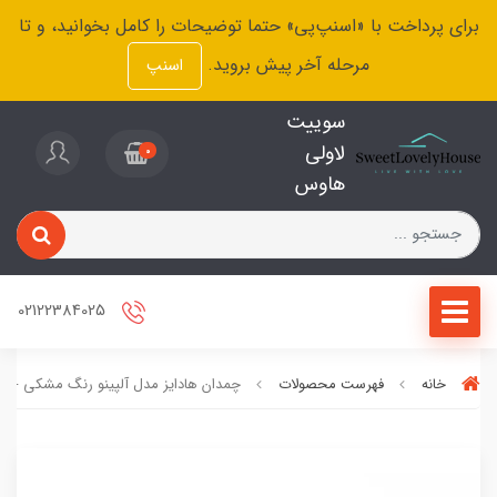
برای پرداخت با «اسنپ‌پی» حتما توضیحات را کامل بخوانید، و تا
مرحله آخر پیش بروید.
اسنپ
سوییت
لاولی
0
هاوس
02122384025
خانه
فهرست محصولات
چمدان هادایز مدل آلپینو رنگ مشکی - س