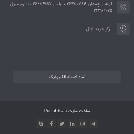
کوله و چمدان 26350784 ، لباس 26654997 ، لوازم منزل
22384025
مرکز خرید اپال
نماد اعتماد الکترونیک
ساخت سایت توسط
Portal