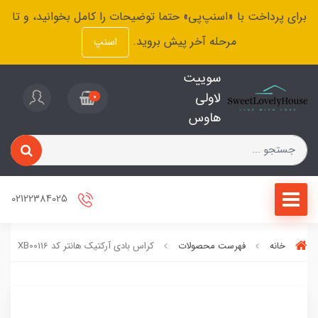
برای پرداخت با «اسنپ‌پی» حتما توضیحات را کامل بخوانید، و تا
مرحله آخر پیش بروید.
اسنپ
سوییت
لاولی
0
هاوس
02122384025
خانه
فهرست محصولات
کراس بادی آرکتیک هانتر کد XB00116