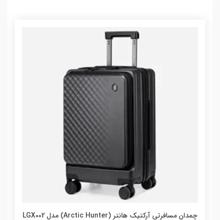
چمدان مسافرتی آرکتیک هانتر (Arctic Hunter) مدل LGX002