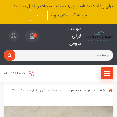
برای پرداخت با «اسنپ‌پی» حتما توضیحات را کامل بخوانید، و تا
مرحله آخر پیش بروید.
اسنپ
سوییت
لاولی
0
هاوس
02122384025
خانه
فهرست محصولات
فرشینه پادری اتاق سایز 50 در 70