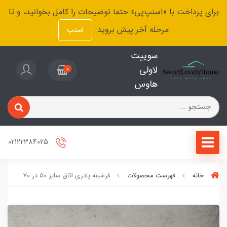
برای پرداخت با «اسنپ‌پی» حتما توضیحات را کامل بخوانید، و تا
مرحله آخر پیش بروید.
اسنپ
سوییت
لاولی
0
هاوس
02122384025
خانه
فهرست محصولات
فرشینه پادری اتاق سایز 50 در 70