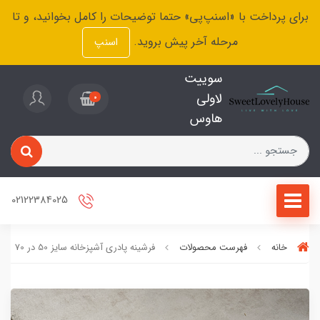
برای پرداخت با «اسنپ‌پی» حتما توضیحات را کامل بخوانید، و تا
مرحله آخر پیش بروید.
اسنپ
سوییت
لاولی
0
هاوس
02122384025
خانه
فهرست محصولات
فرشینه پادری آشپزخانه سایز 50 در 70