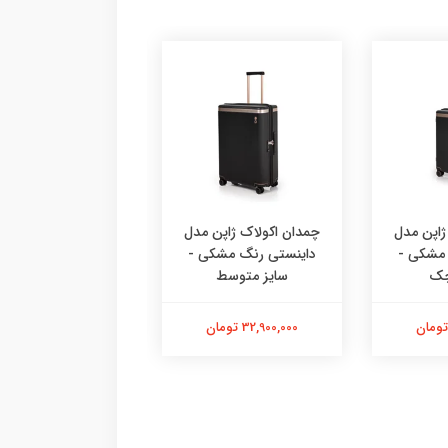
ژاپن مدل
چمدان اکولاک ژاپن مدل
کوله پشتی برند ب
 مشکی -
داینستی رنگ مشکی -
ایتالیا کد 1916
چک
سایز متوسط
8,700,000 تومان
32,900,000 تومان