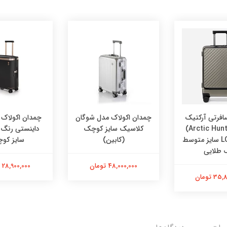
افرتی آرکتیک
چمدان اکولاک مدل شوگان
چمدان اکولاک 
هانتر (Arctic Hunter)
کلاسیک سایز کوچک
داینستی رنگ
مدل LGX002 سایز متوسط
(کابین)
سایز کو
 طلایی
48,000,000 تومان
28,900,000 تومان
 تومان