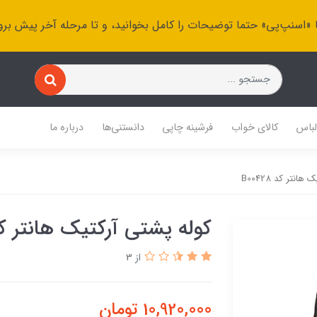
 «اسنپ‌پی» حتما توضیحات را کامل بخوانید، و تا مرحله آخر پیش برو
باس
کالای خواب
فرشینه چاپی
دانستنی‌ها
درباره ما
نتر کد B00428
کوله پشتی آرکتیک هانتر کد 0428
از 3
10,920,000
تومان