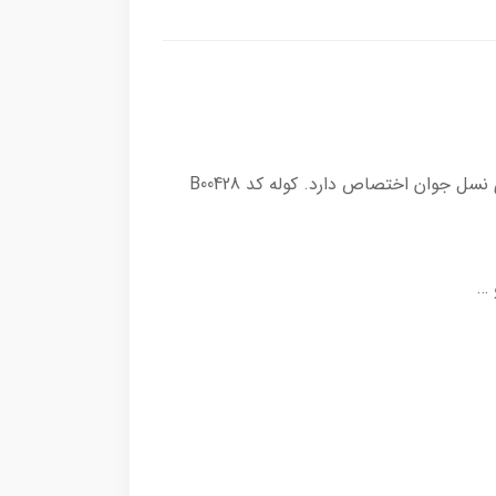
Arctic Hunter یک برند بین المللی کوله پشتی و کیف است که به ارائه کوله پشتی و کیف های باکیفیت و مد روز برای نسل جوان اختصاص دارد. کوله کد B00428
 …