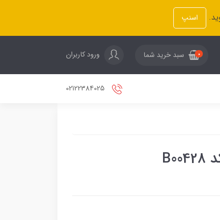
ید.
اسنپ
ورود کاربران
سبد خرید شما
0
02122384025
B0