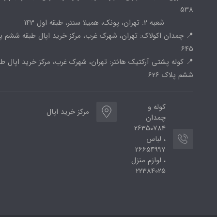
538
شعبه 2: تهران، پونک، همیلا سنتر، طبقه اول 143
📍 چمدان اکولاک: تهران، شهرک غرب، مرکز خرید اپال طبقه ششم پ
645
📍 کوله پشتی آرکتیک هانتر: تهران، شهرک غرب، مرکز خرید اپال طب
ششم پلاک 626
کوله و
مرکز خرید اپال
چمدان
26350784
، لباس
26654997
، لوازم منزل
22384025