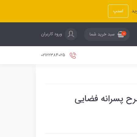
ید.
اسنپ
ورود کاربران
سبد خرید شما
0
02122384025