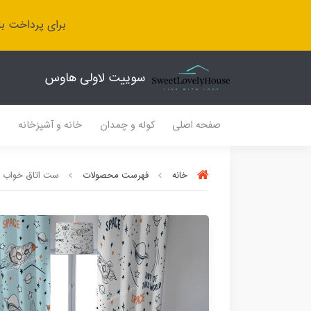
برای پرداخت با
سوییت لاولی هاوس
صفحه اصلی
کوله و چمدان
خانه و آشپزخانه
ل
خانه
فهرست محصولات
ست اتاق خواب SL 470 طرح پسرانه فضایی