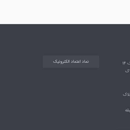
نماد اعتماد الکترونیک
14
لاک
لاک
قه