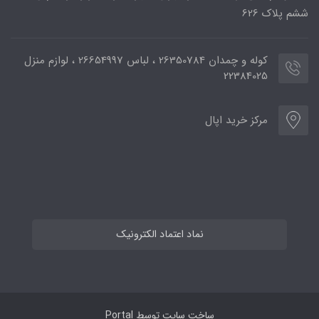
ششم پلاک 626
کوله و چمدان 26350784 ، لباس 26654997 ، لوازم منزل
22384025
مرکز خرید اپال
نماد اعتماد الکترونیک
ساخت سایت توسط
Portal