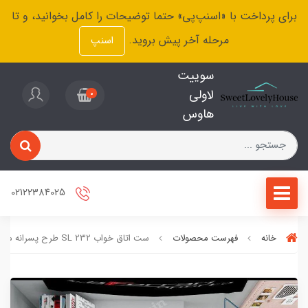
برای پرداخت با «اسنپ‌پی» حتما توضیحات را کامل بخوانید، و تا
مرحله آخر پیش بروید.
اسنپ
سوییت
لاولی
0
هاوس
02122384025
خانه
فهرست محصولات
ست اتاق خواب ۲۳۲ SL طرح پسرانه ماشین فراری