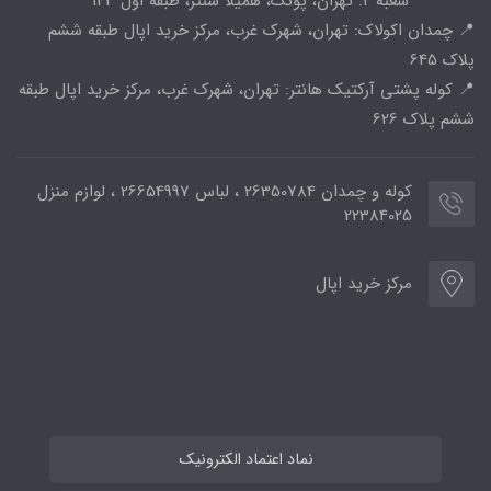
شعبه 2: تهران، پونک، همیلا سنتر، طبقه اول 143
📍 چمدان اکولاک: تهران، شهرک غرب، مرکز خرید اپال طبقه ششم
پلاک 645
📍 کوله پشتی آرکتیک هانتر: تهران، شهرک غرب، مرکز خرید اپال طبقه
ششم پلاک 626
کوله و چمدان 26350784 ، لباس 26654997 ، لوازم منزل
22384025
مرکز خرید اپال
نماد اعتماد الکترونیک