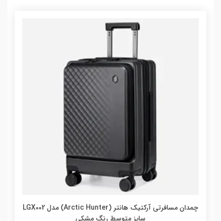
چمدان مسافرتی آرکتیک هانتر (Arctic Hunter) مدل LGX002
سایز متوسط رنگ مشکی