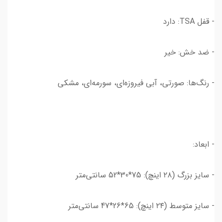
- قفل TSA: دارد
- ضد خش: خیر
- رنگ‌ها: صورتی، آبی فیروزه‌ای، سورمه‌ای، مشکی
- ابعاد:
- سایز بزرگ (۲۸ اینچ): 75*30*52 سانتی‌متر
- سایز متوسط (۲۴ اینچ): 65*26*47 سانتی‌متر