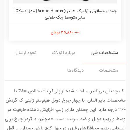
چمدان مسافرتی آرکتیک هانتر (Arctic Hunter) مدل LGX002
سایز متوسط رنگ طلایی
35,880,000 تومان
مشخصات فنی
درباره اکولاک
نحوه ارسال
مشخصات
دیدگاه‌ها
یک چمدان بی‌نظیر، ساخته شده از پلی‌کربنات خالص 100% با
مشخصات بایر آلمان، با چهار چرخ دوبل هینومتو ژاپنی که گردش
360 درجه دارد. این چمدان دارای زیپ افزایش دهنده ظرفیت در
وسط و زیپ دوبل و ضد سرقت است. همچنین با ترمز چرخ برای
ایستایی بهتر، محافظ‌های فلزی در چهار کنج بالای چمدان، و قفل