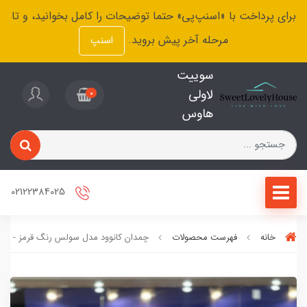
برای پرداخت با «اسنپ‌پی» حتما توضیحات را کامل بخوانید، و تا
مرحله آخر پیش بروید.
اسنپ
سوییت
لاولی
0
هاوس
02122384025
خانه
فهرست محصولات
چمدان کانوود مدل سولس رنگ قرمز - سای