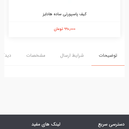
کیف پاسپورتی ساده هادایز
990,000 تومان
توضیحات
شرایط ارسال
مشخصات
دیدگاه‌
دسترسی سریع
لینک های مفید