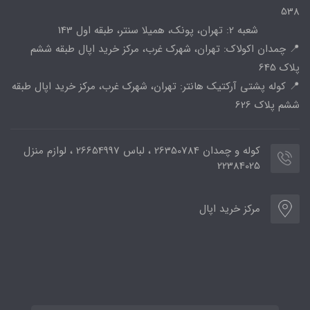
538
شعبه 2: تهران، پونک، همیلا سنتر، طبقه اول 143
📍 چمدان اکولاک: تهران، شهرک غرب، مرکز خرید اپال طبقه ششم
پلاک 645
📍 کوله پشتی آرکتیک هانتر: تهران، شهرک غرب، مرکز خرید اپال طبقه
ششم پلاک 626
کوله و چمدان 26350784 ، لباس 26654997 ، لوازم منزل
22384025
مرکز خرید اپال