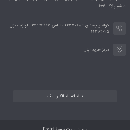
ششم پلاک 626
کوله و چمدان 26350784 ، لباس 26654997 ، لوازم منزل
22384025
مرکز خرید اپال
نماد اعتماد الکترونیک
ساخت سایت توسط
Portal