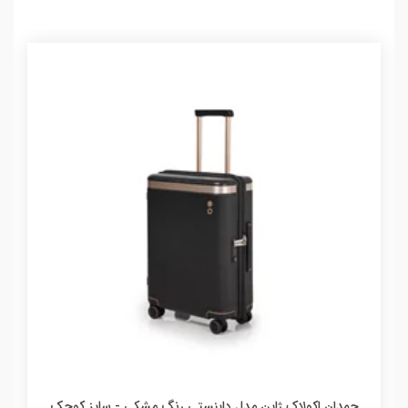
چمدان اکولاک ژاپن مدل داینستی رنگ مشکی - سایز کوچک