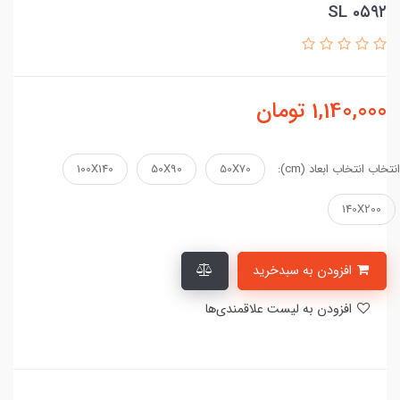
SL 0۵۹۲
1,140,000
تومان
انتخاب انتخاب ابعاد (cm):
50X70
50X90
100X140
140X200
افزودن به سبدخرید
افزودن به لیست علاقمندی‌ها