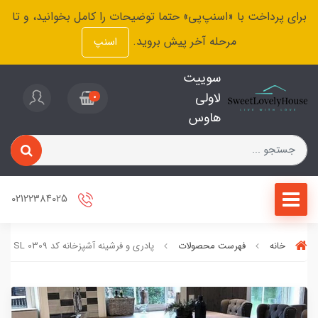
برای پرداخت با «اسنپ‌پی» حتما توضیحات را کامل بخوانید، و تا
مرحله آخر پیش بروید.
اسنپ
سوییت
لاولی
0
هاوس
02122384025
خانه
فهرست محصولات
پادری و فرشینه آشپزخانه کد SL 0309