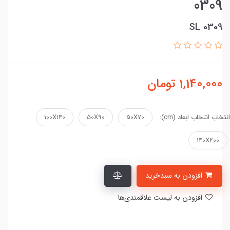
0309
SL 0309
1,140,000
تومان
انتخاب انتخاب ابعاد (cm):
50X70
50X90
100X140
140X200
افزودن به سبدخرید
افزودن به لیست علاقمندی‌ها