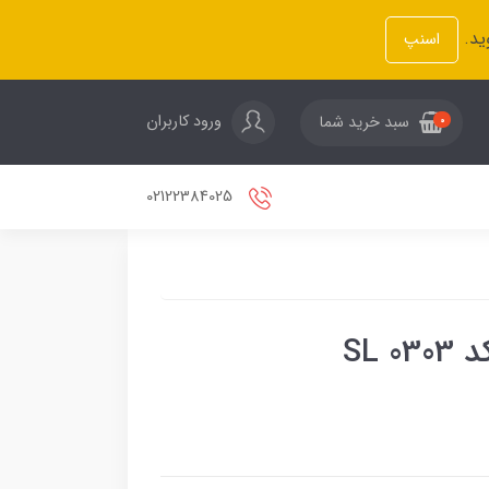
ید.
اسنپ
ورود کاربران
سبد خرید شما
0
02122384025
SL 