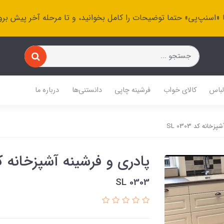
 «اسنپ‌پی» حتما توضیحات را کامل بخوانید، و تا مرحله آخر پیش برو
باس
کالای خواب
فرشینه چاپی
دانستنی‌ها
درباره ما
انه کد SL 0303
پادری و فرشینه آشپزخانه کد 0303
SL 0303