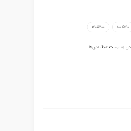
140X200
100X140