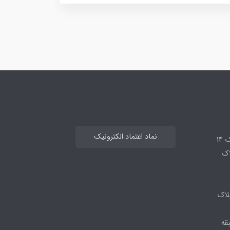
نماد اعتماد الکترونیک
14
لاک
لاک
قه