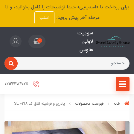
برای پرداخت با «اسنپ‌پی» حتما توضیحات را کامل بخوانید، و تا
مرحله آخر پیش بروید.
اسنپ
سوییت
لاولی
0
هاوس
02122384025
خانه
فهرست محصولات
پادری و فرشینه اتاق کد SL 0218