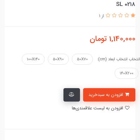
SL 0218
از 1
1,140,000
تومان
انتخاب انتخاب ابعاد (cm):
50X70
50X90
100X140
140X200
افزودن به سبدخرید
افزودن به لیست علاقمندی‌ها